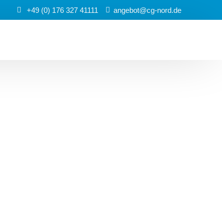
+49 (0) 176 327 41111
angebot@cg-nord.de