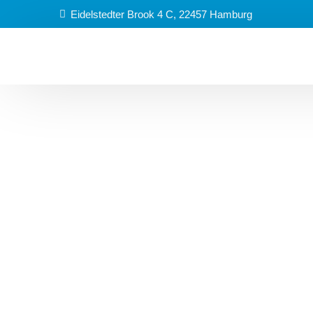
Eidelstedter Brook 4 C
,
22457
Hamburg
Glas- & Sonderreini
Fitnessstudio-Reini
Treppenhausreinigu
Gebäudereinigung
Praxisreinigung
Kitareinigung